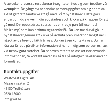
Allaweekendresor.se respekterar integriteten hos dig som besöker vår
webbplats. De gånger vi behandlar personuppgifter om dig är om du
aktivt gett ditt samtycke att gå med i vårt nyhetsbrev. Detta görs
enbart om du skriver in din epostadress och klickar på knappen för att
gå med. Din epostadress sparas hos en tredje-part (till exempel
Mailchimp) som kan befinna sig utanför EU. Du kan när du vill gå ur
nyhetsbrevet genom att klicka på avsluta prenumeration längst ner i
något av de brev du fått från oss. Du kan även kontakta oss. Du har
rätt att få reda på vilken information vi har om dig som person och att
vid behov göra rättelser. Du har även rätt att be oss att inte använda
informationen, ta kontakt med oss i så fall på
info@wd.se
eller använd
formuläret.
Kontaktuppgifter
Westcoast Digital AB
Magasinsgatan 2
46130 Trollhättan
0520-15000
info@wd.se
Startsidan
Om oss