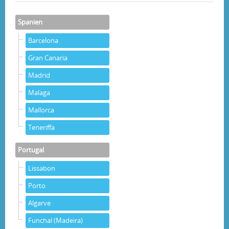
Spanien
Barcelona
Gran Canaria
Madrid
Malaga
Mallorca
Teneriffa
Portugal
Lissabon
Porto
Algarve
Funchal (Madeira)