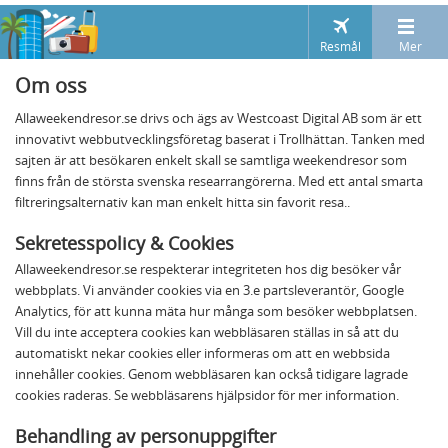
Resmål
Mer
Om oss
Allaweekendresor.se drivs och ägs av Westcoast Digital AB som är ett
innovativt webbutvecklingsföretag baserat i Trollhättan. Tanken med
sajten är att besökaren enkelt skall se samtliga weekendresor som
finns från de största svenska researrangörerna. Med ett antal smarta
filtreringsalternativ kan man enkelt hitta sin favorit resa..
Sekretesspolicy & Cookies
Allaweekendresor.se respekterar integriteten hos dig besöker vår
webbplats. Vi använder cookies via en 3.e partsleverantör, Google
Analytics, för att kunna mäta hur många som besöker webbplatsen.
Vill du inte acceptera cookies kan webbläsaren ställas in så att du
automatiskt nekar cookies eller informeras om att en webbsida
innehåller cookies. Genom webbläsaren kan också tidigare lagrade
cookies raderas. Se webbläsarens hjälpsidor för mer information.
Behandling av personuppgifter