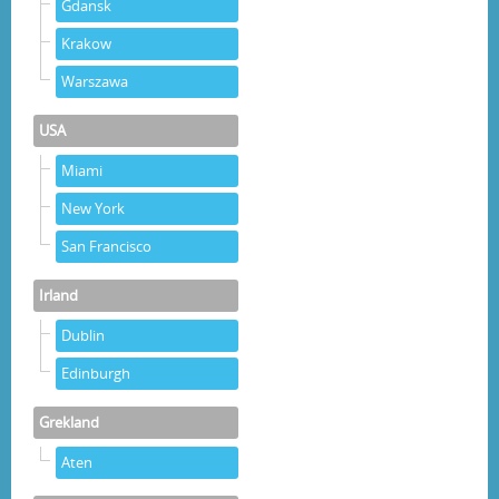
Gdansk
Krakow
Warszawa
USA
Miami
New York
San Francisco
Irland
Dublin
Edinburgh
Grekland
Aten