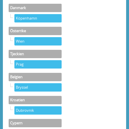
Danmark
Köpenhamn
Österrike
Wien
Tjeckien
Prag
Belgien
Bryssel
Kroatien
Dubrovnik
Cypern