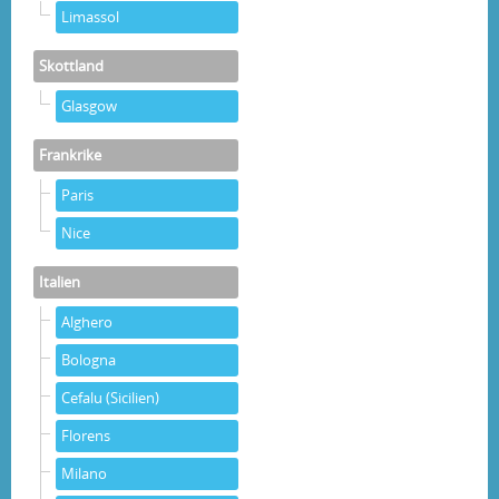
Limassol
Skottland
Glasgow
Frankrike
Paris
Nice
Italien
Alghero
Bologna
Cefalu (Sicilien)
Florens
Milano